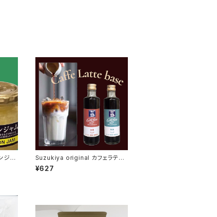
Suzukiya original カフェラテベ
ース
¥627