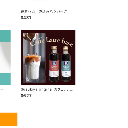
鎌倉ハム 煮込みハンバーグ
¥431
レー
Suzukiya original カフェラテベ
ース
¥627