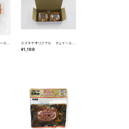
ール1
スズキヤオリジナル チュイール2
袋入
¥1,188