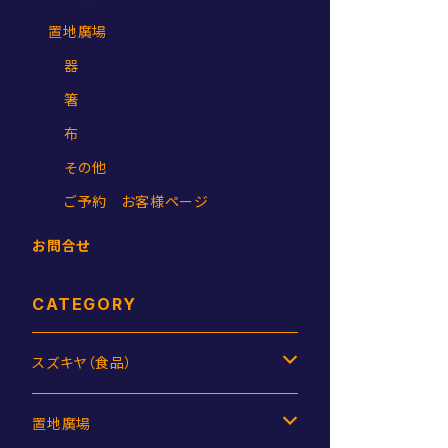
置地廣場
器
箸
布
その他
ご予約 お客様ページ
お問合せ
CATEGORY
スズキヤ（食品）
ジャム
置地廣場