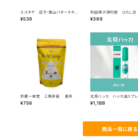
スズキヤ 逗子・葉山バターチキン
秋田県大潟村産 ひたし豆
カレー200g
¥539
¥399
京都一保堂 三角茶袋 麦茶
北見ハッカ ハッカ油スプ
¥756
¥1,188
商品一覧に戻る