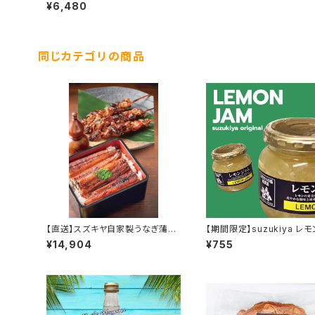
豚セット
¥6,480
同じカテゴリの商品
【直送】スズキヤ自家製うなぎ蒲焼
【期間限定】suzukiya レモンジャ
きセット
ム
¥14,904
¥755