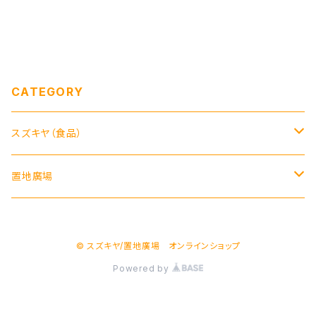
CATEGORY
スズキヤ（食品）
ジャム
置地廣場
カレー・シチューなど
器
© スズキヤ/置地廣場 オンラインショップ
チュイール
箸
Powered by
ドレッシング
布