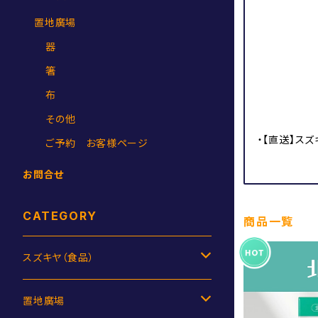
置地廣場
器
箸
布
その他
・【直送】ス
ご予約 お客様ページ
お問合せ
CATEGORY
商品一覧
スズキヤ（食品）
ジャム
置地廣場