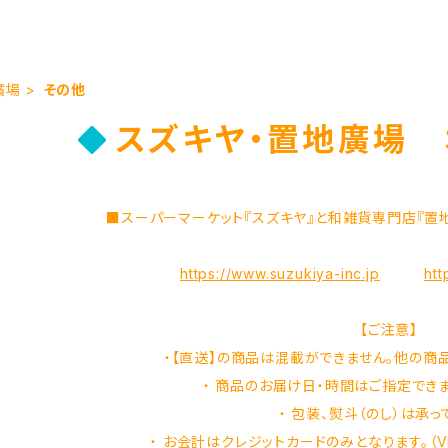
廣場
その他
スズキヤ・置地廣場 
■スーパーマーケット『スズキヤ』と和雑貨専門店『置
https://www.suzukiya-inc.jp
htt
【ご注意】
・【直送】の商品は混載ができません。他の商品
・ 商品のお届け日・時間はご指定できま
・ 包装、熨斗（のし）は承っ
・ お会計はクレジットカードのみとなります。（VISA