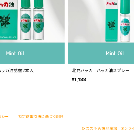
ハッカ油詰替2本入
北見ハッカ ハッカ油スプレー
¥1,188
リシー
特定商取引法に基づく表記
© スズキヤ/置地廣場 オンラ