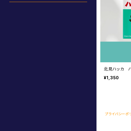
カレー・シチューなど
器
チュイール
箸
ドレッシング
布
直送商品（混載できません）
その他
北見ハッカ 
¥1,350
一般食品
ご予約 お客様ページ
雑貨
プライバシーポ