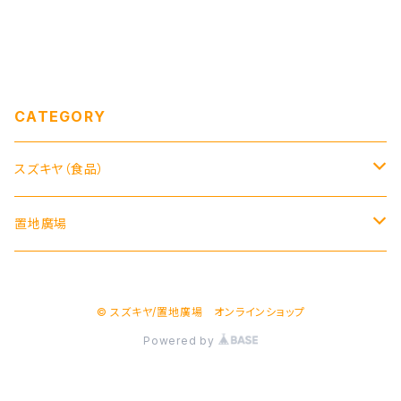
CATEGORY
スズキヤ（食品）
ジャム
置地廣場
カレー・シチューなど
器
© スズキヤ/置地廣場 オンラインショップ
チュイール
箸
Powered by
ドレッシング
布