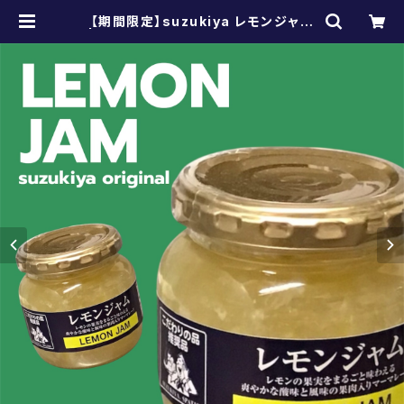
【期間限定】suzukiya レモンジャム
| スズキヤ/置地廣場 オンラインショ
ップ