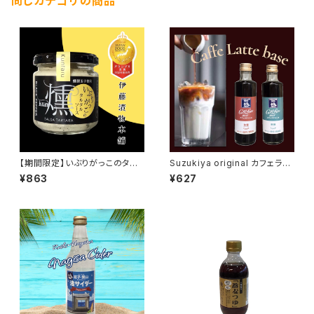
同じカテゴリの商品
【期間限定】いぶりがっこのタル
Suzukiya original カフェラテ
タルソース
ベース
¥863
¥627