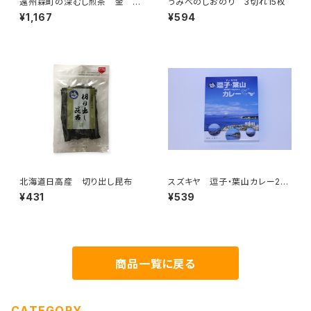
遠州森町の深むし煎茶 金 10
うみべのしおのり 3切れ15枚
0g
¥1,167
¥594
北海道日高産 切り出し昆布
スズキヤ 逗子・葉山カレー20
0ｇ
¥431
¥539
商品一覧に戻る
CATEGORY