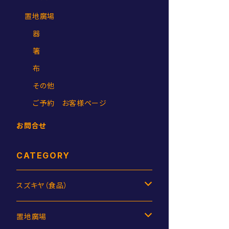
置地廣場
器
箸
布
その他
ご予約 お客様ページ
お問合せ
CATEGORY
スズキヤ（食品）
ジャム
置地廣場