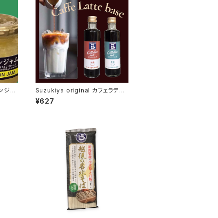
Suzukiya original カフェラテベ
ース
¥627