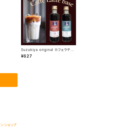
Suzukiya original カフェラテベ
ース
¥627
インショップ