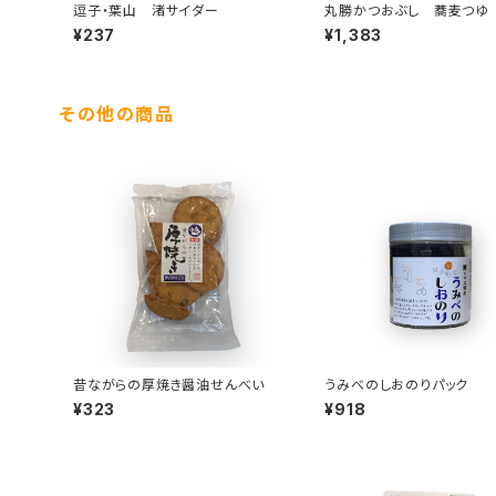
逗子・葉山 渚サイダー
丸勝かつおぶし 蕎麦つゆ
¥237
¥1,383
その他の商品
昔ながらの厚焼き醤油せんべい
うみべのしおのりパック
¥323
¥918