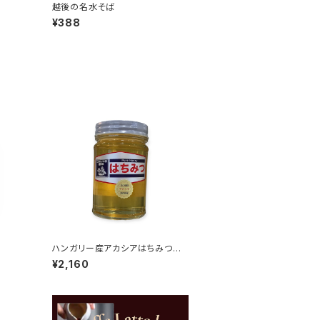
越後の名水そば
¥388
ハンガリー産アカシアはちみつ 4
50g
¥2,160