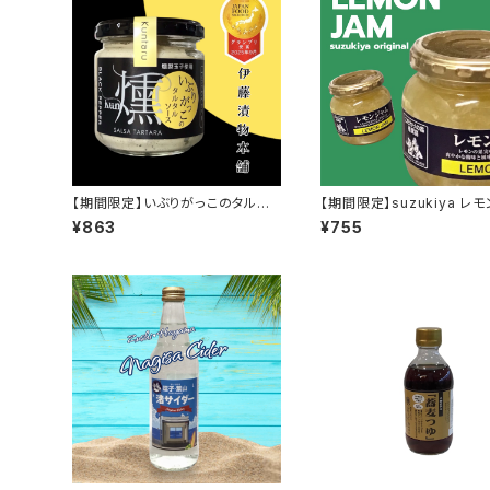
【期間限定】いぶりがっこのタルタ
【期間限定】suzukiya レモンジャ
ルソース
ム
¥863
¥755