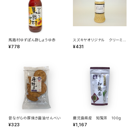
馬路村ゆずぽん酢しょうゆ赤
スズキヤオリジナル クリーミー
ドレッシング
¥778
¥431
昔ながらの厚焼き醤油せんべい
鹿児島県産 知覧茶 100g
¥323
¥1,167