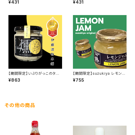
¥431
¥431
【期間限定】いぶりがっこのタル
【期間限定】suzukiya レモンジ
タルソース
ャム
¥863
¥755
その他の商品